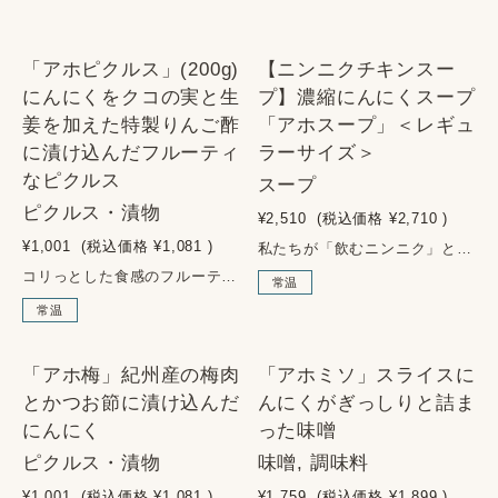
SOLD OUT
「アホピクルス」(200g)
【ニンニクチキンスー
にんにくをクコの実と生
プ】濃縮にんにくスープ
姜を加えた特製りんご酢
「アホスープ」＜レギュ
に漬け込んだフルーティ
ラーサイズ＞
なピクルス
スープ
ピクルス・漬物
¥2,510
(税込価格
¥2,710
)
¥1,001
(税込価格
¥1,081
)
私たちが「飲むニンニク」という表現で強調するのは、製品に使用されるニンニクの量が美味しさのバランスを保つために限界の60％まで増量しているからです。「アホスープシリーズ」は、アホプレミアム(AJOブランドにんにく)を特別な無臭化製法を用いて加工しています。この濃縮ペーストにしたニンニクスープは万能調味料としてもプロの料理人たちに幅広く愛用されています。アホスープシリーズのベースとなるチキンベースの「アホスープ」はロングセラー商品です。■アレルゲン：鶏肉・りんご・大豆・小麦■内容量：180g■原材料名：にんにく（青森県）、食塩、チキンエキス、発酵調味料、しょうゆ、酵母エキス、ジンジャーエキス、こしょう、りんご果汁／調味料（アミノ酸等）、酒精（一部に小麦・大豆・鶏肉・りんごを含む）■原料原産地名：青森県（にんにく/福地ホワイト六片種）■賞味期限：製造より1年■栄養成分表示：（100g当たり）エネルギー 90kcal、たんぱく質 5.4g、脂質 0.4g、炭水化物 16.3g、食塩相当量 8.1g■保存方法：直射日光を避け常温保存。開封後は要冷蔵。
コリっとした食感のフルーティでまろやかなニンニクピクルスです。ニンニク、くこの実、しょうがを特製の薬膳りんご酢に漬け込みました。ニンニクを食べ終わってもピクルス液は酢飯にも、野菜の浅漬けにも、最後まで残さず味わえます。■アレルゲン：りんご■内容量：200g■原材料名：にんにく、くこの実（中国）、生姜（タイ）、漬け原材料（砂糖、還元水飴、りんご酢、野草エキス、食塩、酵母エキス）■賞味期限：製造より5か月■保存方法：直射日光を避け常温保存。開封後は要冷蔵。
常温
常温
「アホ梅」紀州産の梅肉
「アホミソ」スライスに
とかつお節に漬け込んだ
んにくがぎっしりと詰ま
にんにく
った味噌
ピクルス・漬物
味噌, 調味料
¥1,001
(税込価格
¥1,081
)
¥1,759
(税込価格
¥1,899
)