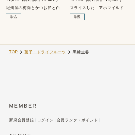
紀州産の梅肉とかつお節と白ごまの入ったエキスに漬け込み味を整えたにんにく漬けです。梅干しのほど良い酸味はお酒の肴にも合います。■アレルゲン：ごま・小麦・大豆■内容量：180g■原材料名：にんにく、くこの実（中国）、漬け原材料（ぶどう糖果糖液糖、オリゴ糖、梅肉、砂糖、食塩、醸造酢、酵母エキス、鰹節、ごま、たん白加水分解物）、調味料（アミノ酸等）、トレハロース、増粘多糖類（原材料の一部に小麦、大豆を含む）■賞味期限：製造より5か月■保存方法：直射日光を避け常温保存。開封後は要冷蔵。
スライスした「アホマイルド」がぎっしり詰まったニンニク味噌です。温かいご飯にそのままのせてもよし、肉や魚に漬け込んで香ばしく焼いてもよし、風味豊かな調味料です。■アレルゲン：大豆・小麦■内容量：300g■原材料名：米発酵調味料、醤油、にんにく（青森県）、みそ（大豆：遺伝子組換えでない）、砂糖、でんぷん、唐辛子、（原材料の一部に小麦、大豆を含む）■賞味期限：製造より6か月■栄養成分値：（100gあたり）エネルギー178kcal、たんぱく質6.3g、脂質0.9g、炭水化物36.2g、ナトリウム2.3g■保存方法：直射日光を避け常温保存。開封後は要冷蔵。
常温
常温
TOP
菓子・ドライフルーツ
黒糖生姜
MEMBER
新規会員登録
ログイン
会員ランク・ポイント