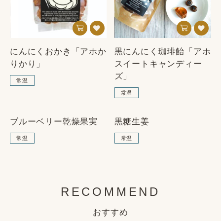
にんにくおかき「アホか
黒にんにく珈琲飴「アホ
りかり」
スイートキャンディー
ズ」
常温
常温
3
4
ブルーベリー乾燥果実
黒糖生姜
SOLD OUT
常温
常温
RECOMMEND
おすすめ