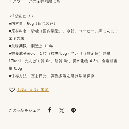
・アウトドアの栄養補給にも
＜1袋あたり＞
■内容量：60g（個包装込）
■原材料名：砂糖（国内製造）、水飴、コーヒー、黒にんにく
エキス末
■賞味期限：製造より1年
■栄養成分表示：１粒（標準4.5g）当たり（推定値）熱量
17kcal、たんぱく質 0g、脂質 0g、炭水化物 4.3g、食塩相当
量 0.0g
■保存方法：直射日光、高温多湿を避け常温保存
お気に入りに追加
この商品をシェア