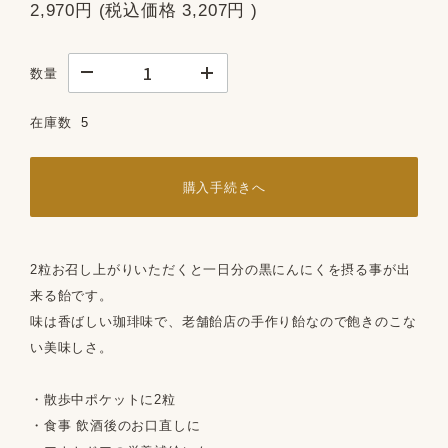
2,970円
(税込価格
3,207円
)
数量
在庫数
5
購入手続きへ
2粒お召し上がりいただくと一日分の黒にんにくを摂る事が出
来る飴です。
味は香ばしい珈琲味で、老舗飴店の手作り飴なので飽きのこな
い美味しさ。
・散歩中ポケットに2粒
・食事 飲酒後のお口直しに