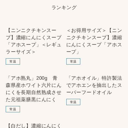
ランキング
1
2
【ニンニクチキンスー
＜お得用サイズ＞【ニン
SOLD OUT
SOLD OUT
プ】濃縮にんにくスープ
ニクチキンスープ】濃縮
「アホスープ」＜レギュ
にんにくスープ「アホス
ラーサイズ＞
ープ」
常温
常温
3
4
「アホ熟丸」200g 青
「アホオイル」特許製法
SOLD OUT
森県産ホワイト六片にん
でアホエンを抽出したス
にくを長期自然熟成させ
ーパーフードオイル
た元祖薬膳黒にんにく
常温
常温
5
【白だし】濃縮にんにく