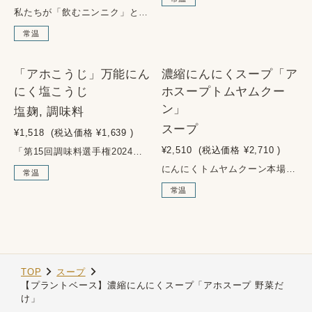
私たちが「飲むニンニク」という表現で強調するのは、製品に使用されるニンニクの量が美味しさのバランスを保つために限界の60％まで増量しているからです。「アホスープシリーズ」は、アホプレミアム(AJOブランドにんにく)を特別な無臭化製法を用いて加工しています。この濃縮ペーストにしたニンニクスープは万能調味料としてもプロの料理人たちに幅広く愛用されています。アホスープシリーズのベースとなるチキンベースの「アホスープ」はロングセラー商品です。■アレルゲン：鶏肉・りんご・大豆・小麦■内容量：180g■原材料名：にんにく（青森県）、食塩、チキンエキス、発酵調味料、しょうゆ、酵母エキス、ジンジャーエキス、こしょう、りんご果汁／調味料（アミノ酸等）、酒精（一部に小麦・大豆・鶏肉・りんごを含む）■原料原産地名：青森県（にんにく/福地ホワイト六片種）■賞味期限：製造より1年■栄養成分表示：（100g当たり）エネルギー 90kcal、たんぱく質 5.4g、脂質 0.4g、炭水化物 16.3g、食塩相当量 8.1g■保存方法：直射日光を避け常温保存。開封後は要冷蔵。
常温
NEW
「アホこうじ」万能にん
濃縮にんにくスープ「ア
SOLD OUT
にく塩こうじ
ホスープトムヤムクー
ン」
塩麹, 調味料
スープ
¥1,518
(税込価格
¥1,639
)
¥2,510
(税込価格
¥2,710
)
「第15回調味料選手権2024」審査員特別賞受賞岩手県八幡平の名水を使って作られた米麹に「アホプレミアム」をたっぷり混ぜ込み発酵させました。野菜の浅漬けやディップに、肉・魚料理の下味に、調味料として使えば味にコクが出ます。従来の塩こうじとは全く違う新しいニンニク万能調味料です。■内容量：200g■原材料名：米（国産）、米麹、にんにく（青森県）、天日塩、酒精■賞味期限：製造より1年■保存方法：直射日光を避け常温保存。開封後は要冷蔵。
にんにくトムヤムクーン本場タイのスパイス、海老のコクと旨味、爽やかなハーブの酸味が溶け込んだ絶妙な味わいの逸品です。本場タイのシェフも絶賛！ニンニクがたっぷり入っているのに（60%以上）、気になる臭い戻りもありません。お湯や水を注ぐだけでおいしい健康スープの完成です。この辛みはクセになること間違いなし。■アレルゲン：えび・小麦・大豆・鶏肉・りんご■内容量：180g■原材料名：にんにく（青森県産）、トムヤムクンペースト、食塩、チリインオイル、チキンエキス、発酵調味料、しょうゆ、酵母エキス、カエンペッパー、ジンジャーエキス、こしょう、りんご果汁/調味料（アミノ酸等）、pH調整剤、酒精、（一部にえび・小麦・大豆・鶏肉・りんごを含む）■原料原産地名：青森県産（にんにく/福地ホワイト六片種）■賞味期限：製造より1年■栄養成分表示：（100g当たり）エネルギー 113kcal、たんぱく質 5.9g、脂質 0.8g、炭水化物 20.5g、食塩相当量 7.8g■保存方法：直射日光を避け常温保存。開封後は要冷蔵。スープの目安：10倍希釈お好みの濃さに調整してください。
常温
常温
TOP
スープ
【プラントベース】濃縮にんにくスープ「アホスープ 野菜だ
け」