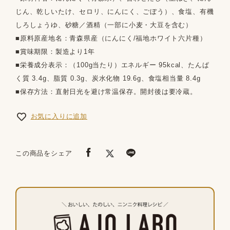
じん、乾しいたけ、セロリ、にんにく、ごぼう）、食塩、有機
しろしょうゆ、砂糖／酒精（一部に小麦・大豆を含む）
■原料原産地名：青森県産（にんにく/福地ホワイト六片種）
■賞味期限：製造より1年
■栄養成分表示：（100g当たり）エネルギー 95kcal、たんぱ
く質 3.4g、脂質 0.3g、炭水化物 19.6g、食塩相当量 8.4g
■保存方法：直射日光を避け常温保存。開封後は要冷蔵。
お気に入りに追加
この商品をシェア