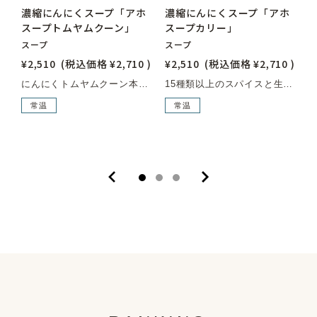
NEW
濃縮にんにくスープ「アホ
濃縮にんにくスープ「アホ
スープトムヤムクーン」
スープカリー」
SOLD OUT
スープ
スープ
¥2,510
(税込価格
¥2,710
)
¥2,510
(税込価格
¥2,710
)
¥
にんにくトムヤムクーン本場タイのスパイス、海老のコクと旨味、爽やかなハーブの酸味が溶け込んだ絶妙な味わいの逸品です。本場タイのシェフも絶賛！ニンニクがたっぷり入っているのに（60%以上）、気になる臭い戻りもありません。お湯や水を注ぐだけでおいしい健康スープの完成です。この辛みはクセになること間違いなし。■アレルゲン：えび・小麦・大豆・鶏肉・りんご■内容量：180g■原材料名：にんにく（青森県産）、トムヤムクンペースト、食塩、チリインオイル、チキンエキス、発酵調味料、しょうゆ、酵母エキス、カエンペッパー、ジンジャーエキス、こしょう、りんご果汁/調味料（アミノ酸等）、pH調整剤、酒精、（一部にえび・小麦・大豆・鶏肉・りんごを含む）■原料原産地名：青森県産（にんにく/福地ホワイト六片種）■賞味期限：製造より1年■栄養成分表示：（100g当たり）エネルギー 113kcal、たんぱく質 5.9g、脂質 0.8g、炭水化物 20.5g、食塩相当量 7.8g■保存方法：直射日光を避け常温保存。開封後は要冷蔵。スープの目安：10倍希釈お好みの濃さに調整してください。
15種類以上のスパイスと生薬を使った本格薬膳にんにくカリースープ。■アレルゲン：小麦・大豆・鶏肉・りんご■内容量：180g■原材料名：にんにく（青森県）、食塩、チキンエキス、発酵調味料、カレーパウダー、しょうゆ、酵母エキス、ジンジャーエキス、こしょう、リンゴ果汁、調味料（アミノ酸等）、酒精、（一部に小麦・大豆・鶏肉・りんごを含む）■原料原産地名：青森県産（にんにく/福地ホワイト六片種）■賞味期限：製造より1年■栄養成分表示：（100g当たり）エネルギー 113kcal、たんぱく質 5.9g、脂質 0.8g、炭水化物 20.5g、食塩相当量 7.77g■保存方法：直射日光を避け常温保存。開封後は要冷蔵。
常温
常温