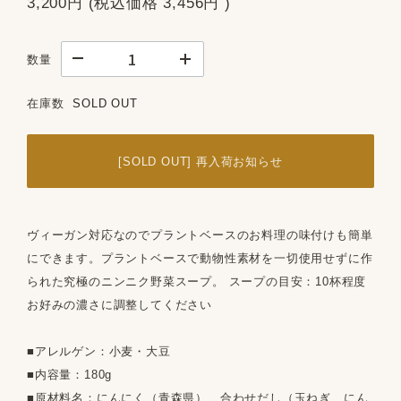
3,200円
(税込価格
3,456円
)
数量
在庫数
SOLD OUT
[SOLD OUT] 再入荷お知らせ
ヴィーガン対応なのでプラントベースのお料理の味付けも簡単
にできます。プラントベースで動物性素材を一切使用せずに作
られた究極のニンニク野菜スープ。 スープの目安：10杯程度
お好みの濃さに調整してください
■アレルゲン：小麦・大豆
■内容量：180g
■原材料名：にんにく（青森県）、合わせだし（玉ねぎ、にん