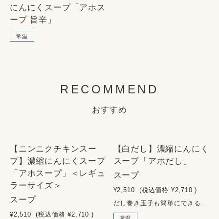
にんにくスープ「アホス
ープ 旨辛」
常温
RECOMMEND
おすすめ
SOLD OUT
SOLD OUT
【ニンニクチキンスー
【白だし】濃縮にんにく
プ】濃縮にんにくスープ
スープ「アホだし」
「アホスープ」＜レギュ
スープ
ラーサイズ＞
¥2,510
(税込価格
¥2,710
)
スープ
だし巻き玉子も簡単にできる「アホスープ」の和風白だしバージョンです。ニンニクをもっと和食にとりいれていただけるように、料亭の茶碗蒸しのために作られた白だしと組み合わせた贅沢な逸品です。■アレルゲン：小麦・大豆■内容量：180g■原材料名：にんにく（青森県）、合わせだし（かつおかれぶし削り、そうだがつおぶし削り、乾しいたけ）、食塩、有機しろしょうゆ、水飴、たん白質加水分解物／調味料（アミノ酸等）、（一部に小麦・大豆を含む）■原料原産地名：青森県産（にんにく/福地ホワイト六片種）■賞味期限：製造より1年■栄養成分表示：（100g当たり）エネルギー 102kcal、たんぱく質 4.4g、脂質 0.3g、炭水化物 20.3g、食塩相当量 8.3g■保存方法：直射日光を避け常温保存。開封後は要冷蔵。
¥2,510
(税込価格
¥2,710
)
常温