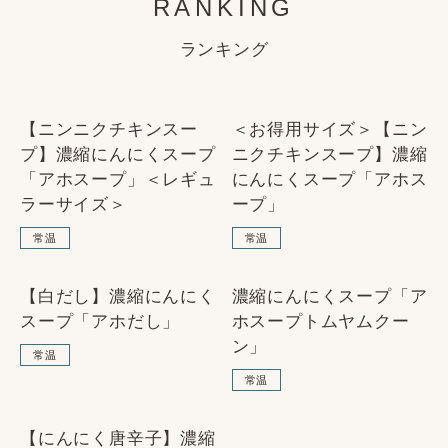
RANKING
ランキング
1
2
【ニンニクチキンスー
＜お得用サイズ＞【ニン
SOLD OUT
SOLD OUT
プ】濃縮にんにくスープ
ニクチキンスープ】濃縮
「アホスープ」＜レギュ
にんにくスープ「アホス
ラーサイズ＞
ープ」
常温
常温
3
4
【白だし】濃縮にんにく
濃縮にんにくスープ「ア
SOLD OUT
NEW
スープ「アホだし」
ホスープトムヤムクー
ン」
SOLD OUT
常温
常温
5
【にんにく唐辛子】濃縮