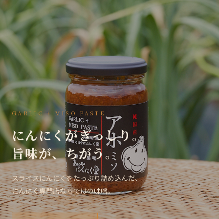
GARLIC + MISO PASTE
にんにくがぎっしり。
旨味が、ちがう。
スライスにんにくをたっぷり詰め込んだ、
にんにく専門店ならではの味噌。